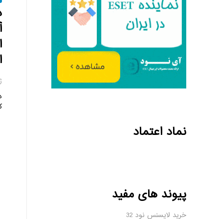
د
آ
ا
ا
ژا
د
ک
نماد اعتماد
پیوند های مفید
خرید لایسنس نود 32