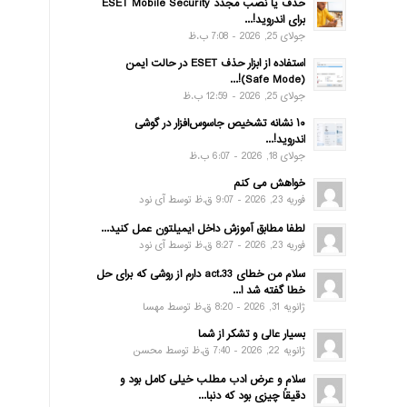
حذف یا نصب مجدد ESET Mobile Security
برای اندروید!...
جولای 25, 2026 - 7:08 ب.ظ
استفاده از ابزار حذف ESET در حالت ایمن
(Safe Mode)!...
جولای 25, 2026 - 12:59 ب.ظ
۱۰ نشانه تشخیص جاسوس‌افزار در گوشی
اندروید!...
جولای 18, 2026 - 6:07 ب.ظ
خواهش می کنم
فوریه 23, 2026 - 9:07 ق.ظ توسط آی نود
لطفا مطابق آموزش داخل ایمیلتون عمل کنید...
فوریه 23, 2026 - 8:27 ق.ظ توسط آی نود
سلام من خطای act.33 دارم از روشی که برای حل
خطا گفته شد ا...
ژانویه 31, 2026 - 8:20 ق.ظ توسط مهسا
بسیار عالی و تشکر از شما
ژانویه 22, 2026 - 7:40 ق.ظ توسط محسن
سلام و عرض ادب مطلب خیلی کامل بود و
دقیقاً چیزی بود که دنبا...