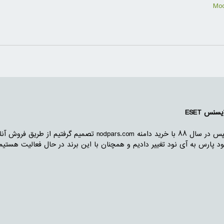
نس ESET
ما از سال ۸۷ با اجاره مغازه در رشت شروع به فعالیت کردیم . سپس در سال ۸۸ با خرید دامنه s.com
 کنیم و در سال ۱۳۹۰ برند خود را از نود پارس به آی نود تغییر دادیم و همچنان با این برند در حال فعالی