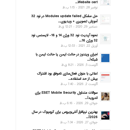
Website cert...
نوامبر 28, 2021 - 1:15 ب.ظ
حل مشکل Modules update failed در نود 32
آموزش تصویری + ویدیوی...
دسامبر 29, 2020 - 12:21 ق.ظ
نحوه آپدیت نود 32 ورژن 14 و 16- لایسنس نود
32 ورژن 16...
آوریل 22, 2021 - 12:53 ب.ظ
اجرای ویندوز در حالت ایمن یا حالت ایمن با
شبکه!...
آگوست 5, 2026 - 8:21 ق.ظ
اعلانی با عنوان فعال‌سازی ناموفق بود اشتراک
بیش از حد استفاده...
آگوست 2, 2026 - 7:40 ب.ظ
سوالات متداول ESET Mobile Security برای
اندروید!...
جولای 29, 2026 - 6:16 ب.ظ
بهترین نرم‌افزار آنتی‌ویروس برای کروم‌بوک در سال
2026!...
جولای 27, 2026 - 7:34 ب.ظ