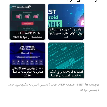
بهترین آنتی ویروس رایگان
برای گوشی های اندرویدی
ESET World 2025 |
(…
محافظت از خود با MDR
9 تا از بهترین نرم‌افزارهای
استفاده از MDR برای کمک
مدیریت اندپوینت در سال
به تأمین امنیت در تولید!
2026
برچسب ها:
ESET
,
خدمات MDR
,
خرید لایسنس اینترنت سکیوریتی
,
خرید
لایسنس نود 32