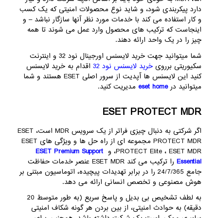
دارد پیکربندی شود، و شاید نوع محصولات امنیتی که یک کسب
و کار استفاده می کند با خدمات مورد نظر آنها سازگار نباشد – و
اینجاست که ترکیب های محصول وارد عمل می شوند تا همه
چیز را در یک واحد ارائه دهند.
شما میتوانید جهت خرید لایسنس اورجینال نود 32 و اینترنت
سکیوریتی برروی
خرید لایسنس نود 32
اقدام به خرید لایسنس
کنید این لایسنس ها آپدیت از سرور اصلی ESET هستند و شما
میتوانید در
eset home
مدیریت کنید.
ESET PROTECT MDR
اگر شرکتی به دنبال چیزی فراتر از یک سرویس MDR است، ESET
PROTECT MDR مجموعه ای از راه حل ها و ویژگی های ESET
PROTECT Elite ، ESET MDR، و
ESET Premium Support
Essential
را ترکیب می کند ESET MDR عنصر خدمات حفاظت
جامع 24/7/365 را در برابر تهدیدات پیچیده، اتوماسیون مبتنی بر
هوش مصنوعی و تخصص انسانی ارائه می دهد.
به لطف تشخیص بی بدیل و پاسخ سریع (به طور متوسط ​​20
دقیقه) به حوادث امنیتی، از بین بردن هر گونه شکاف امنیتی