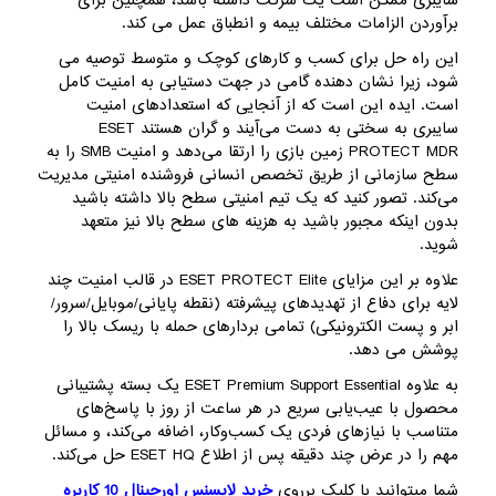
سایبری ممکن است یک شرکت داشته باشد، همچنین برای
برآوردن الزامات مختلف بیمه و انطباق عمل می کند.
این راه حل برای کسب و کارهای کوچک و متوسط ​​توصیه می
شود، زیرا نشان دهنده گامی در جهت دستیابی به امنیت کامل
است. ایده این است که از آنجایی که استعدادهای امنیت
سایبری به سختی به دست می‌آیند و گران هستند ESET
PROTECT MDR زمین بازی را ارتقا می‌دهد و امنیت SMB را به
سطح سازمانی از طریق تخصص انسانی فروشنده امنیتی مدیریت
می‌کند. تصور کنید که یک تیم امنیتی سطح بالا داشته باشید
بدون اینکه مجبور باشید به هزینه های سطح بالا نیز متعهد
شوید.
علاوه بر این مزایای ESET PROTECT Elite در قالب امنیت چند
لایه برای دفاع از تهدیدهای پیشرفته (نقطه پایانی/موبایل/سرور/
ابر و پست الکترونیکی) تمامی بردارهای حمله با ریسک بالا را
پوشش می دهد.
به علاوه ESET Premium Support Essential یک بسته پشتیبانی
محصول با عیب‌یابی سریع در هر ساعت از روز با پاسخ‌های
متناسب با نیازهای فردی یک کسب‌وکار، اضافه می‌کند، و مسائل
مهم را در عرض چند دقیقه پس از اطلاع ESET HQ حل می‌کند.
شما میتوانید با کلیک برروی
خرید لایسنس اورجینال 10 کاربره