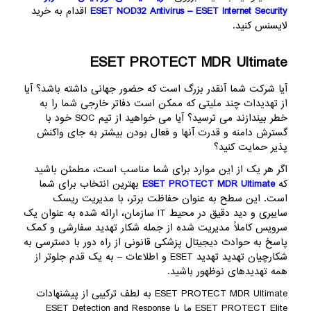
ESET NOD32 Antivirus – ESET Internet Security
اقدام به خرید
لایسنس کنید.
ESET PROTECT MDR Ultimate
آیا شرکت شما آنقدر بزرگ است که حضور جهانی داشته باشد؟ آیا
از تهدیدات چند ملیتی که ممکن است دفاتر خارجی شما را به
خطر بیندازند می ترسید؟ آیا می خواهید از تیم SOC خود با
گسترش دامنه و قدرت آنها و فعال بودن بیشتر به جای واکنش
پذیر حمایت کنید؟
اگر هر یک از این موارد برای شما مناسب است، مطمئن باشید
که
ESET PROTECT MDR Ultimate
بهترین انتخاب برای شما
است. این سطح به عنوان حفاظت برتر، با مدیریت ریسک
سایبری و دید دقیق در محیط IT سازمان، ارائه شده به عنوان یک
سرویس کاملاً مدیریت شده از جمله شکار تهدید سفارشی و کمک
پاسخ به حوادث دیجیتال پزشکی قانونی از راه دور با دسترسی به
شکارچیان تهدید تهدید ESET و اطلاعات – به یک قدم جلوتر از
همه تهدیدهای نوظهور باشید.
ESET PROTECT MDR Ultimate به لطف ترکیبی از پیشنهادات
ESET PROTECT Elite ما با ESET Detection and Response