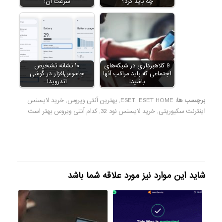
چه باید کرد؟
سرعت آن!
9 کلاهبرداری در شبکه‌های
۱۰ نشانه تشخیص
اجتماعی که باید مراقب آنها
جاسوس‌افزار در گوشی
باشید!
اندروید!
برچسب ها:
ESET HOME
,
ESET
,
بهترین آنتی ویروس
,
خرید لایسنس
اینترنت سکیوریتی
,
خرید لایسنس نود 32
,
کدام آنتی ویروس بهتر است
شاید این موارد نیز مورد علاقه شما باشد