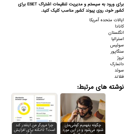
برای ورود به سیستم و مدیریت تنظیمات اشتراک ESET برای
کشور خود، روی پیوند کشور مناسب کلیک کنید.
ایالات متحده آمریکا
کانادا
انگلستان
استرالیا
سوئیس
سنگاپور
نروژ
دانمارک
سوئد
فنلاند
نوشته های مرتبط:
چگونه بفهمیم گوشی‌مان
چرا مرورگر من اینقدر کند
شنود می‌شود و در این مورد
است؟ 12نکته برای افزایش