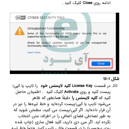
ادامه روی
Close
کلیک کنید .
شکل 1-13
در قسمت
License Key کلید لایسنس خود
را تایپ یا کپی/
پیست کنید و روی
Activate
کلیک کنید . اطمینان حاصل
کنید که
کلید لایسنس را
دقیقاً همانطور که ظاهر
می‌شود تایپ یا کپی/پیست کرده‌اید و خط تیره‌ها را نیز در
آن قرار داده‌اید. اگر کپی/پیست می کنید، مطمئن شوید که
به طور تصادفی فضای اضافی را در اطراف متن انتخاب
نکرده اید. اگر سی دی دارید، کلید فعال سازی (چاپ شده
روی برچسب) را در قسمت خالی تایپ کنید. حتماً خط تیره