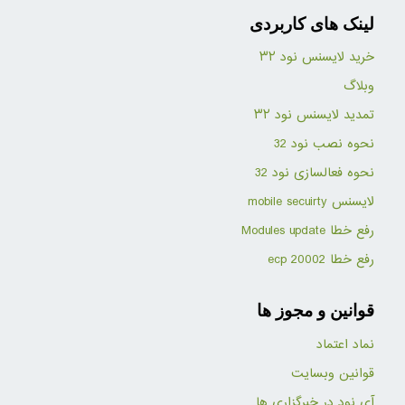
لینک های کاربردی
خرید لایسنس نود ۳۲
وبلاگ
تمدید لایسنس نود ۳۲
نحوه نصب نود 32
نحوه فعالسازی نود 32
لایسنس mobile secuirty
رفع خطا Modules update
رفع خطا ecp 20002
قوانین و مجوز ها
نماد اعتماد
قوانین وبسایت
آی نود در خبرگزاری ها