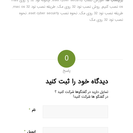
برچسب ها:
آموزش نصب eset cyber security
,
چگونه نود 32 را روی mas
os نصب کنیم
,
روش نصب نود 32 روی مک
,
طریقه نصب نود 32 mac os
,
طریقه نصب نود 32 روی مک
,
نحوه نصب eset cyber secuirty
,
نحوه
نصب نود 32 روی مک
0
پاسخ
دیدگاه خود را ثبت کنید
تمایل دارید در گفتگوها شرکت کنید ؟
در گفتگو ها شرکت کنید!
*
نام
*
ایمیل