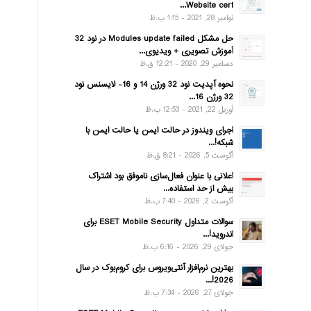
Website cert...
نوامبر 28, 2021 - 1:15 ب.ظ
حل مشکل Modules update failed در نود 32
آموزش تصویری + ویدیوی...
دسامبر 29, 2020 - 12:21 ق.ظ
نحوه آپدیت نود 32 ورژن 14 و 16- لایسنس نود
32 ورژن 16...
آوریل 22, 2021 - 12:53 ب.ظ
اجرای ویندوز در حالت ایمن یا حالت ایمن با
شبکه!...
آگوست 5, 2026 - 8:21 ق.ظ
اعلانی با عنوان فعال‌سازی ناموفق بود اشتراک
بیش از حد استفاده...
آگوست 2, 2026 - 7:40 ب.ظ
سوالات متداول ESET Mobile Security برای
اندروید!...
جولای 29, 2026 - 6:16 ب.ظ
بهترین نرم‌افزار آنتی‌ویروس برای کروم‌بوک در سال
2026!...
جولای 27, 2026 - 7:34 ب.ظ