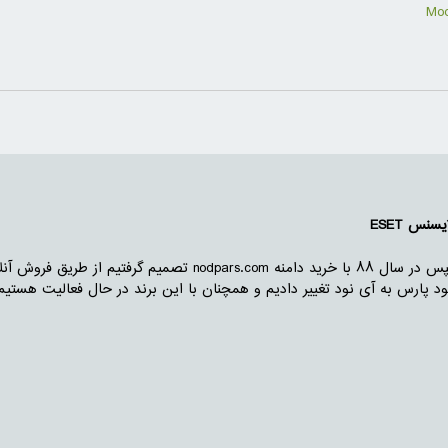
نس ESET
ما از سال ۸۷ با اجاره مغازه در رشت شروع به فعالیت کردیم . سپس در سال ۸۸ با خرید دامنه s.com
 کنیم و در سال ۱۳۹۰ برند خود را از نود پارس به آی نود تغییر دادیم و همچنان با این برند در حال فعالی