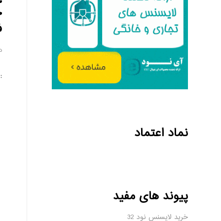
ح
ف
دس
: 
نماد اعتماد
پیوند های مفید
خرید لایسنس نود 32