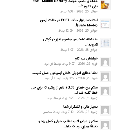
حذف یا نصب مجدد ESET Mobile Security
برای اندروید!...
جولای 25, 2026 - 7:08 ب.ظ
استفاده از ابزار حذف ESET در حالت ایمن
(Safe Mode)!...
جولای 25, 2026 - 12:59 ب.ظ
۱۰ نشانه تشخیص جاسوس‌افزار در گوشی
اندروید!...
جولای 18, 2026 - 6:07 ب.ظ
خواهش می کنم
فوریه 23, 2026 - 9:07 ق.ظ توسط آی نود
لطفا مطابق آموزش داخل ایمیلتون عمل کنید...
فوریه 23, 2026 - 8:27 ق.ظ توسط آی نود
سلام من خطای act.33 دارم از روشی که برای حل
خطا گفته شد ا...
ژانویه 31, 2026 - 8:20 ق.ظ توسط مهسا
بسیار عالی و تشکر از شما
ژانویه 22, 2026 - 7:40 ق.ظ توسط محسن
سلام و عرض ادب مطلب خیلی کامل بود و
دقیقاً چیزی بود که دنبا...