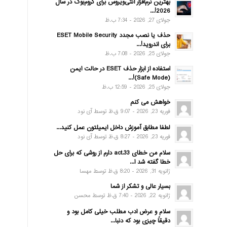
بهترین نرم‌افزار آنتی‌ویروس برای کروم‌بوک در سال
2026!...
جولای 27, 2026 - 7:34 ب.ظ
حذف یا نصب مجدد ESET Mobile Security
برای اندروید!...
جولای 25, 2026 - 7:08 ب.ظ
استفاده از ابزار حذف ESET در حالت ایمن
(Safe Mode)!...
جولای 25, 2026 - 12:59 ب.ظ
خواهش می کنم
فوریه 23, 2026 - 9:07 ق.ظ توسط آی نود
لطفا مطابق آموزش داخل ایمیلتون عمل کنید...
فوریه 23, 2026 - 8:27 ق.ظ توسط آی نود
سلام من خطای act.33 دارم از روشی که برای حل
خطا گفته شد ا...
ژانویه 31, 2026 - 8:20 ق.ظ توسط مهسا
بسیار عالی و تشکر از شما
ژانویه 22, 2026 - 7:40 ق.ظ توسط محسن
سلام و عرض ادب مطلب خیلی کامل بود و
دقیقاً چیزی بود که دنبا...