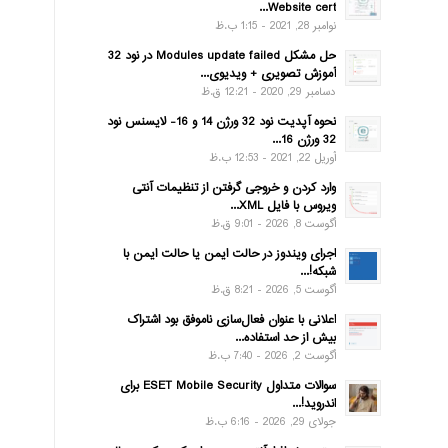
Website cert...
نوامبر 28, 2021 - 1:15 ب.ظ
حل مشکل Modules update failed در نود 32
آموزش تصویری + ویدیوی...
دسامبر 29, 2020 - 12:21 ق.ظ
نحوه آپدیت نود 32 ورژن 14 و 16- لایسنس نود
32 ورژن 16...
آوریل 22, 2021 - 12:53 ب.ظ
وارد کردن و خروجی گرفتن از تنظیمات آنتی
ویروس با فایل XML...
آگوست 8, 2026 - 9:01 ق.ظ
اجرای ویندوز در حالت ایمن یا حالت ایمن با
شبکه!...
آگوست 5, 2026 - 8:21 ق.ظ
اعلانی با عنوان فعال‌سازی ناموفق بود اشتراک
بیش از حد استفاده...
آگوست 2, 2026 - 7:40 ب.ظ
سوالات متداول ESET Mobile Security برای
اندروید!...
جولای 29, 2026 - 6:16 ب.ظ