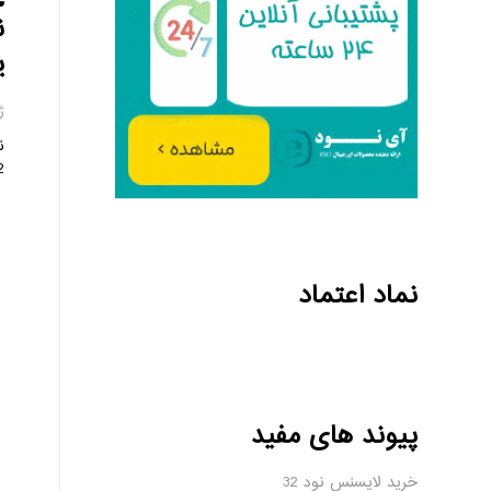
ن
ی
ژان
ن
32 : گاهی
نماد اعتماد
پیوند های مفید
خرید لایسنس نود 32