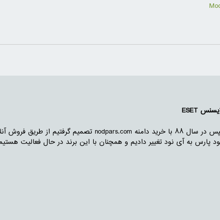
نس ESET
ما از سال ۸۷ با اجاره مغازه در رشت شروع به فعالیت کردیم . سپس در سال ۸۸ با خرید دامنه s.com
 کنیم و در سال ۱۳۹۰ برند خود را از نود پارس به آی نود تغییر دادیم و همچنان با این برند در حال فعالی