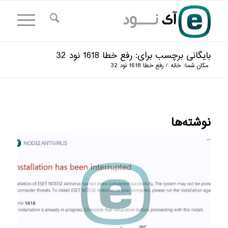
بایگانی برچسب برای: رفع خطا 1618 نود 32
مکان شما:
خانه
/
رفع خطا 1618 نود 32
نوشته‌ها