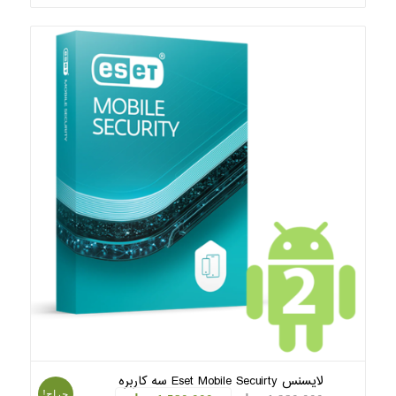
لایسنس Eset Mobile Secuirty سه کاربره
حراج!