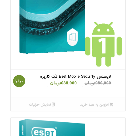
لایسنس Eset Mobile Secuirty تک کاربره
حراج!
قیمت
قیمت
980,000
تومان
688,000
تومان
اصلی:
فعلی:
980,000تومان
688,000تومان.
افزودن به سبد خرید
نمایش جزئیات
بود.