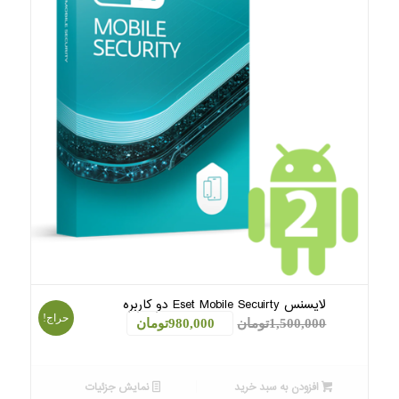
لایسنس Eset Mobile Secuirty دو کاربره
حراج!
قیمت
قیمت
1,500,000
تومان
980,000
تومان
اصلی:
فعلی:
1,500,000تومان
980,000تومان.
افزودن به سبد خرید
نمایش جزئیات
بود.