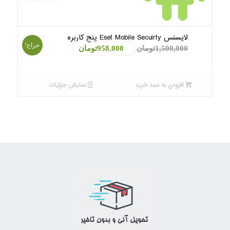
لایسنس Eset Mobile Secuirty پنج کاربره
حراج!
قیمت
قیمت
1,500,000
تومان
958,000
تومان
اصلی:
فعلی:
1,500,000تومان
958,000تومان.
افزودن به سبد خرید
نمایش جزئیات
بود.